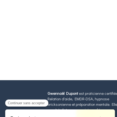
Gwennaël Dupont
est praticienne certifié
Relation d'aide, EMDR-DSA, hypnose
ericksonienne et préparation mentale. Ell
reçoit à distance par visioconférence.