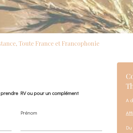
stance, Toute France et Francophonie
Co
T
 prendre RV ou pour un complément
A d
Prénom
Aff
Du