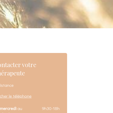
ntacter votre
hérapeute
istance
icher le téléphone
mercredi
au
9h30-18h