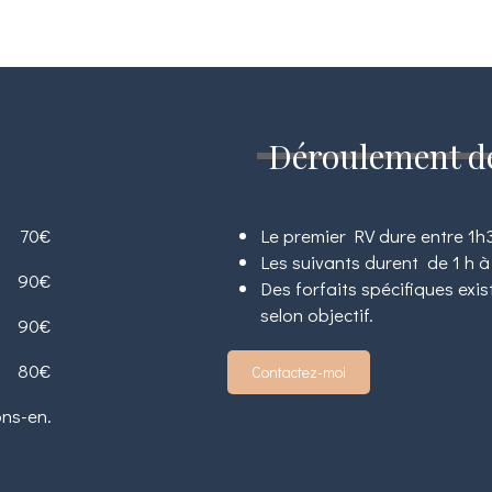
Déroulement d
70€
Le premier RV dure entre 1h
Les suivants durent de 1 h à
90€
Des forfaits spécifiques exi
selon objectif.
90€
80€
Contactez-moi
ons-en.