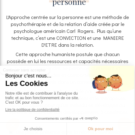
personne
L'Approche centrée sur la personne est une méthode de
psychothérapie et de la relation d’aide créée par le
psychologue américain Carl Rogers. Plus qu’une
technique, c’est une CONVICTION et une MANIERE
D'ETRE dans la relation.
Cette approche humaniste postule que chacun
possède en lui les ressources et capacités nécessaires
pour se comprendre, se percevoir autrement et
changer ses attitudes et comportements quand ils
sont inadaptés dans un contexte donné.
Ce processus est rendu possible par la relation de
confiance qui s’établit entre le client et le thérapeute.
Dans ce cadre, pour qu’un individu se développe ou
reprenne le cours de son développement, 3 conditions
sont nécessaires :
Une pleine présence dans la relation, authentique